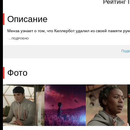
Рейтинг 
Описание
Менза узнает о том, что Киллербот удалил из своей памяти рук
место для сериала. Она решает починить его самостоятельно, 
…ПОДРОБНО
паническая атака. Робот помогает Мензе справиться с ней, пок
сам теряет сознание.
Поде
Фото