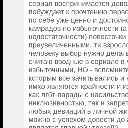
сериал воспринимается дово
побуждает к прочтению перво
по себе уже ценно и достойн
камрадов по избыточности (а 
недостаточности) повесточки
преувеличенными, т.к взрос
человеку выбор нужно делать
считаю вводные в сериале в 
избыточными, НО - вспомнит
которым все зачитывались и 
имхо являются крайности и и
как лгбт-парады с насильств
инклюзивностью, так и запре
любых девиаций в личной жиз
можно с успехом довести до а
является главной угрозой?