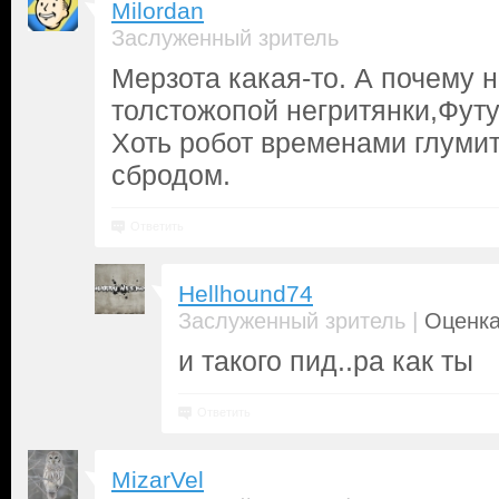
Milordan
Заслуженный зритель
Мерзота какая-то. А почему н
толстожопой негритянки,Фут
Хоть робот временами глумит
сбродом.
Ответить
Hellhound74
|
Заслуженный зритель
Оценка
и такого пид..ра как ты
Ответить
MizarVel