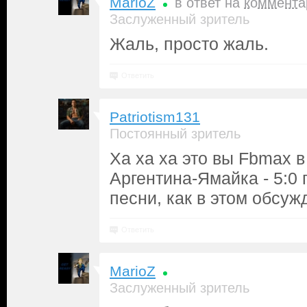
MarioZ
в ответ на
коммента
Заслуженный зритель
Жаль, просто жаль.
Ответить
Patriotism131
Постоянный зритель
Ха ха ха это вы Fbmax 
Аргентина-Ямайка - 5:0
песни, как в этом обсуж
Ответить
MarioZ
Заслуженный зритель