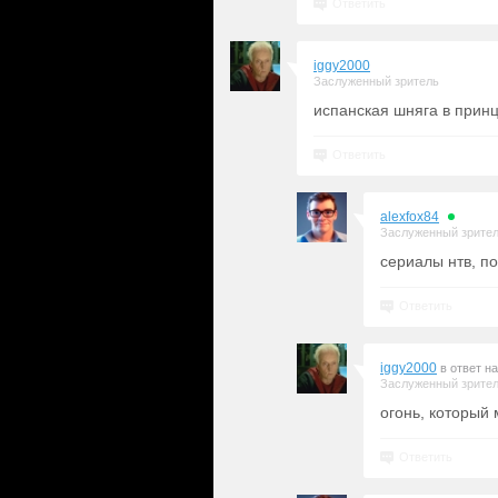
Ответить
iggy2000
Заслуженный зритель
испанская шняга в принц
Ответить
alexfox84
Заслуженный зрите
сериалы нтв, п
Ответить
iggy2000
в ответ н
Заслуженный зрите
огонь, который
Ответить