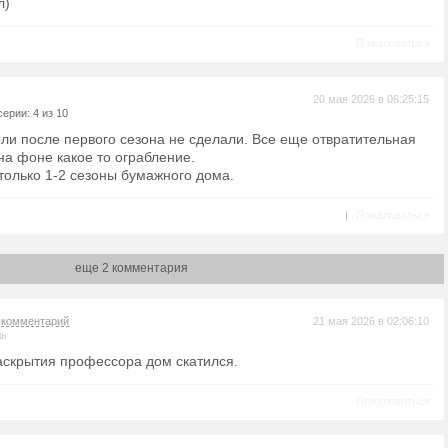
л)
Пожаловаться
20 мая 2026 в 06:25:15
ерии: 4 из 10
ли после первого сезона не сделали. Все еще отвратительная
на фоне какое то ограбление.
только 1-2 сезоны бумажного дома.
|
Пожаловаться
еще 2 комментария
а
комментарий
21 мая 2026 в 02:06:10
ль
раскрытия профессора дом скатился.
Пожаловаться