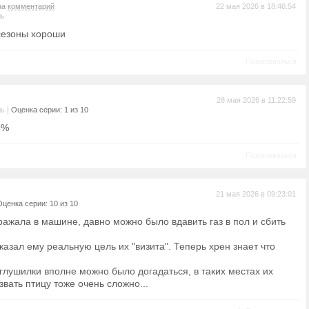
на
комментарий
22 мая 2026 в 18:46:54
ль
сезоны хороши
Пожаловаться
28 мая 2026 в 11:22:59
|
ль
Оценка серии: 1 из 10
9%
Пожаловаться
21 мая 2026 в 09:23:01
Оценка серии: 10 из 10
ражала в машине, давно можно было вдавить газ в пол и сбить
казал ему реальную цель их "визита". Теперь хрен знает что
глушилки вполне можно было догадаться, в таких местах их
звать птицу тоже очень сложно...