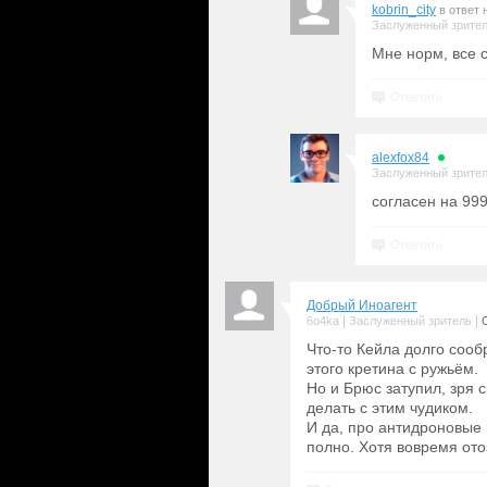
kobrin_city
в ответ 
Заслуженный зрите
Мне норм, все 
Ответить
alexfox84
Заслуженный зрите
согласен на 99
Ответить
Добрый Иноагент
|
|
6o4ka
Заслуженный зритель
Что-то Кейла долго сооб
этого кретина с ружьём.
Но и Брюс затупил, зря с
делать с этим чудиком.
И да, про антидроновые 
полно. Хотя вовремя ото