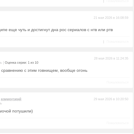
|
Пожаловаться
21 мая 2026 в 16:08:59
ипе еще чуть и достигнут дна рос сериалов с нтв или ртв
|
Пожаловаться
28 мая 2026 в 11:24:35
|
ль
Оценка серии: 1 из 10
о сравнению с этим говнищем, вообще огонь
Пожаловаться
а
комментарий
29 мая 2026 в 10:20:50
ль
 мочой потушили)
Пожаловаться