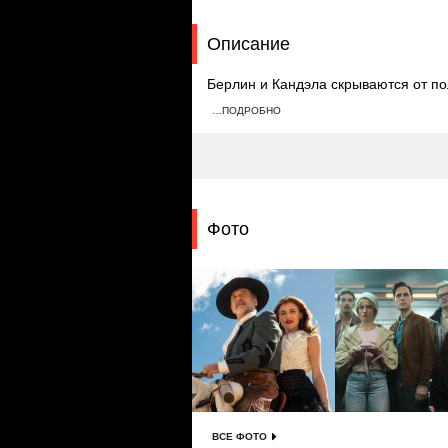
Описание
Берлин и Кандэла скрываются от по
Кейла теряет дрон. Вместе с Брюсо
…ПОДРОБНО
мужчиной. С трудом поборов его, г
собой.
Фото
ВСЕ ФОТО