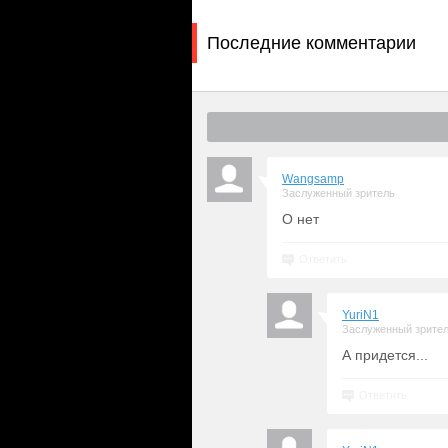
Последние комментарии
Wangsamp
Заслуженный зритель
О нет
Ответить
YuriN1
Заслуженный зрите
А придется...
Ответить