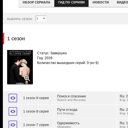
ОБЗОР СЕРИАЛА
ГИД ПО СЕРИЯМ
НОВОСТИ
ВИДЕ
ВЫБРАТЬ СЕЗОН:
1 сезон
Статус: Завершен
Год: 2026
Количество вышедших серий: 9
(из 9)
Поиск и спасение
Ru:
2
1 сезон 9 серия
Search and Recovery
Eng: 
Пути отхода
Ru:
2
1 сезон 8 серия
Exit Strategy
Eng: 
Одержимость
Ru:
1
1 сезон 7 серия
Obsession
Eng: 