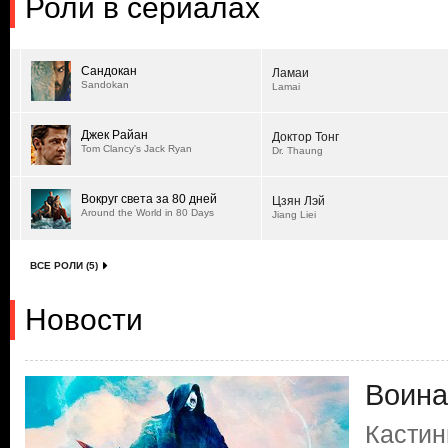
Роли в сериалах
Сандокан
Ламаи
Sandokan
Lamai
Джек Райан
Доктор Тонг
Tom Clancy's Jack Ryan
Dr. Thaung
Вокруг света за 80 дней
Цзян Лэй
Around the World in 80 Days
Jiang Liei
ВСЕ РОЛИ (5)
Новости
Воина
Кастин