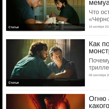
мему
Что ос
«Черно
16 октября 202
Статья
Как п
монст
Почему
трилле
08 сентября 20
Статья
Огню 
каког